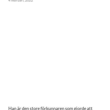
4 februari, 2022
Han är den store förkunnaren som gjorde att